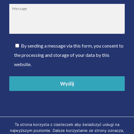
By sending a message via this form, you consent to
the processing and storage of your data by this
website.
Ta strona korzysta z ciasteczek aby świadczyć usługi na
© 2026 GESTION - Dotacje unijne & doradztwo. Designed by
EXPROMO
najwyższym poziomie. Dalsze korzystanie ze strony oznacza,