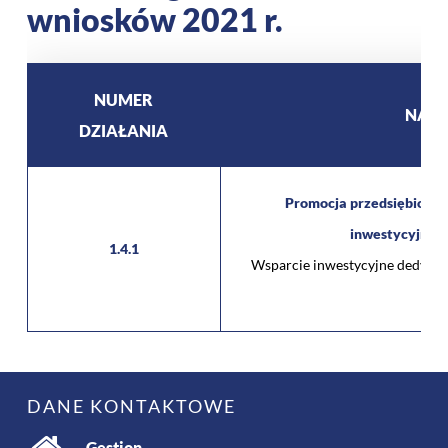
wniosków 2021 r.
NUMER
NAZW
DZIAŁANIA
Promocja przedsiębiorczo
inwestycyjnej
1.4.1
Wsparcie inwestycyjne dedykow
w f
DANE KONTAKTOWE
Gestion