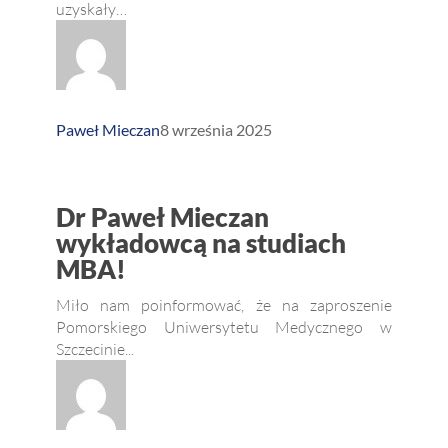
uzyskały…
na rozwój
eksportu!
100%
skuteczności
Paweł Mieczan
8 września 2025
Dr Paweł
Dr Paweł Mieczan
Mieczan
wykładowcą na studiach
MBA!
wykładowcą
na studiach
Miło nam poinformować, że na zaproszenie
MBA!
Pomorskiego Uniwersytetu Medycznego w
Szczecinie...