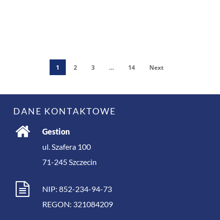
1
2
3
…
14
Next
DANE KONTAKTOWE
Gestion
ul. Szafera 100
71-245
Szczecin
NIP: 852-234-94-73
REGON: 321084209