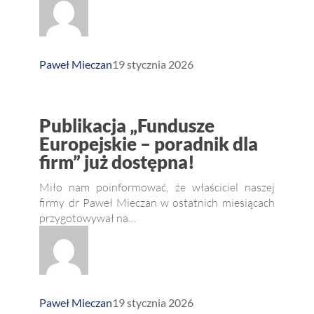
Inter
Play!
Paweł Mieczan
19 stycznia 2026
Publikacja
Publikacja „Fundusze
„Fundusze
Europejskie – poradnik dla
firm” już dostępna!
Europejskie
–
Miło nam poinformować, że właściciel naszej
poradnik
firmy dr Paweł Mieczan w ostatnich miesiącach
przygotowywał na…
dla
firm”
już
dostępna!
Paweł Mieczan
19 stycznia 2026