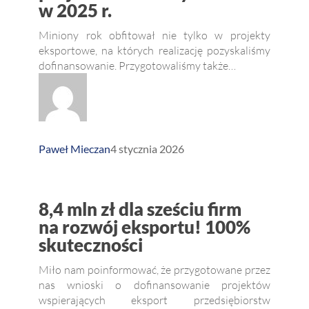
w 2025 r.
dla
projektów
Miniony rok obfitował nie tylko w projekty
złożonych
eksportowe, na których realizację pozyskaliśmy
dofinansowanie. Przygotowaliśmy także…
w 2025 r.
Paweł Mieczan
4 stycznia 2026
8,4
8,4 mln zł dla sześciu firm
mln
na rozwój eksportu! 100%
skuteczności
zł
dla
Miło nam poinformować, że przygotowane przez
sześciu
nas wnioski o dofinansowanie projektów
wspierających eksport przedsiębiorstw
firm