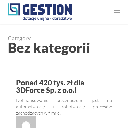
Skip
Menu
to
main
content
Category
Bez kategorii
Ponad
Ponad 420 tys. zł dla
420
3DForce Sp. z o.o.!
tys.
Dofinansowanie przeznaczone jest na
zł
automatyzację i robotyzację procesów
zachodzących w firmie.
dla
3DForce