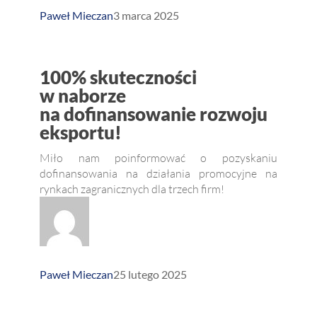
Paweł Mieczan
3 marca 2025
100%
100% skuteczności
skuteczności
w naborze
na dofinansowanie rozwoju
w naborze
eksportu!
na dofinansowanie
rozwoju
Miło nam poinformować o pozyskaniu
dofinansowania na działania promocyjne na
eksportu!
rynkach zagranicznych dla trzech firm!
Paweł Mieczan
25 lutego 2025