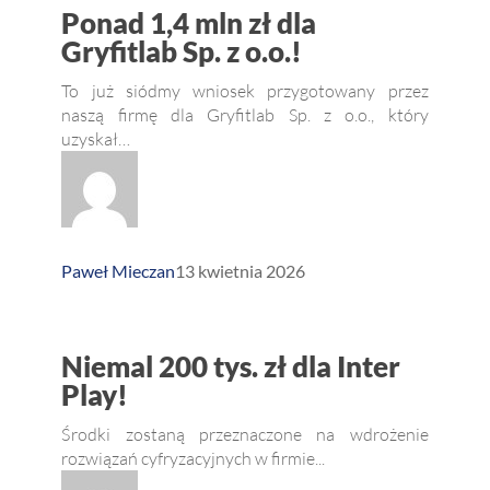
Ponad
Ponad 1,4 mln zł dla
1,4
Gryfitlab Sp. z o.o.!
mln
To już siódmy wniosek przygotowany przez
zł
naszą firmę dla Gryfitlab Sp. z o.o., który
uzyskał…
dla
Gryfitlab
Sp.
z o.o.!
Paweł Mieczan
13 kwietnia 2026
Niemal
Niemal 200 tys. zł dla Inter
200
Play!
tys.
Środki zostaną przeznaczone na wdrożenie
zł
rozwiązań cyfryzacyjnych w firmie...
dla