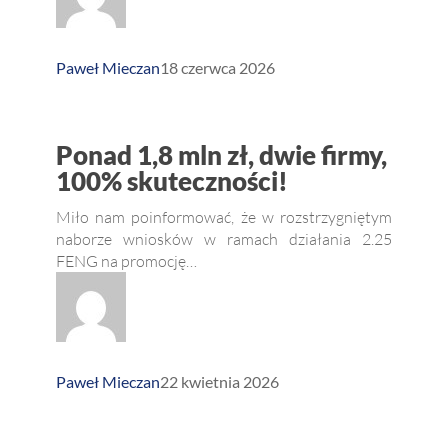
Sp.
z o.o.!
Paweł Mieczan
18 czerwca 2026
Ponad
Ponad 1,8 mln zł, dwie firmy,
1,8
100% skuteczności!
mln
Miło nam poinformować, że w rozstrzygniętym
zł,
naborze wniosków w ramach działania 2.25
FENG na promocję…
dwie
firmy,
100%
skuteczności!
Paweł Mieczan
22 kwietnia 2026