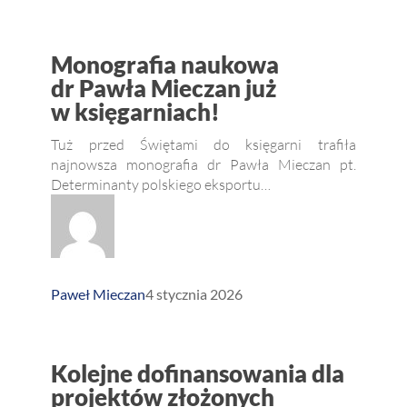
Monografia
Monografia naukowa
naukowa
dr Pawła Mieczan już
w księgarniach!
dr Pawła
Mieczan
Tuż przed Świętami do księgarni trafiła
już
najnowsza monografia dr Pawła Mieczan pt.
Determinanty polskiego eksportu…
w księgarniach!
Paweł Mieczan
4 stycznia 2026
Kolejne
Kolejne dofinansowania dla
dofinansowania
projektów złożonych