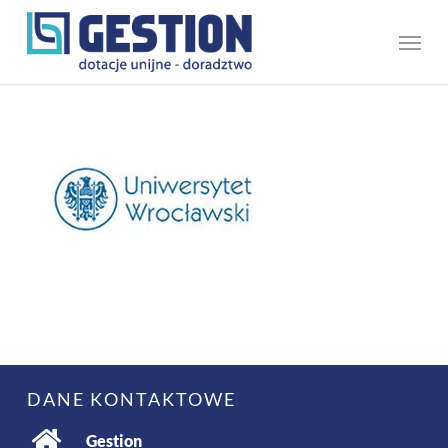
Skip
Menu
to
main
content
DANE KONTAKTOWE
Gestion