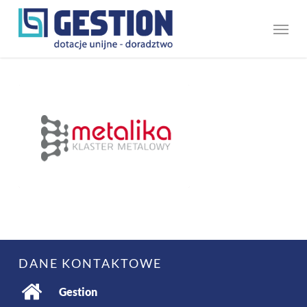
Skip
Menu
to
main
content
DANE KONTAKTOWE
Gestion