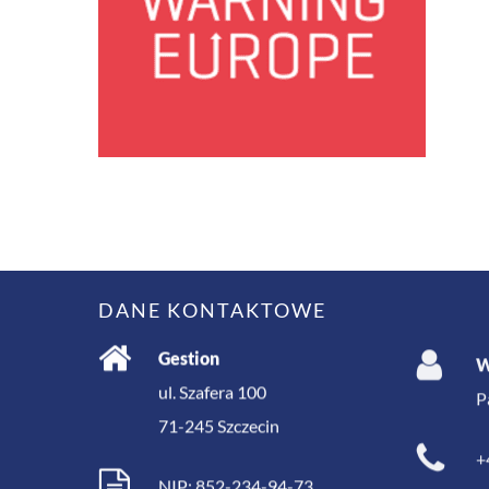
DANE KONTAKTOWE
Gestion
W
ul. Szafera 100
P
71-245
Szczecin
+
NIP: 852-234-94-73