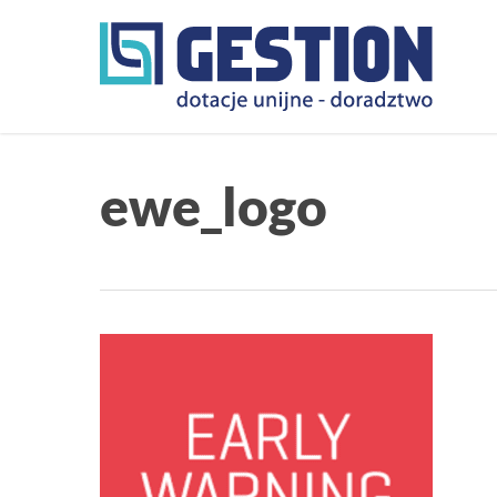
Skip
to
main
content
ewe_logo