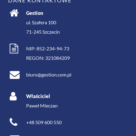
DANE KONTAKTOWE
Gestion
ul. Szafera 100
71-245
Szczecin
NIP: 852-234-94-73
REGON: 321084209
biuro@gestion.com.pl
Właściciel
Paweł Mieczan
+48 509 600 550