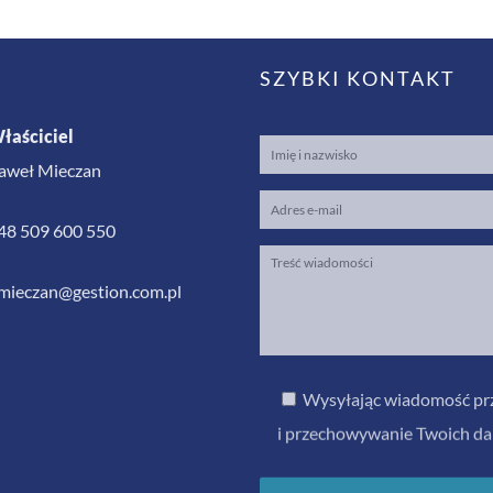
SZYBKI KONTAKT
łaściciel
aweł Mieczan
48 509 600 550
mieczan@gestion.com.pl
Wysyłając wiadomość prz
i przechowywanie Twoich dan