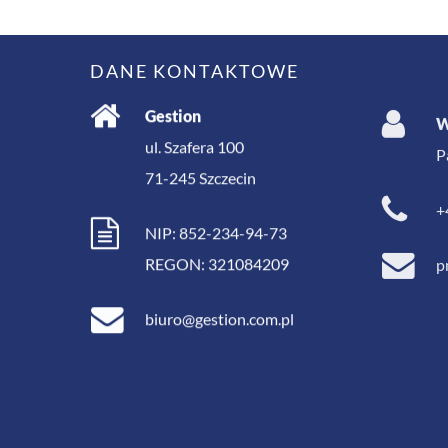
DANE KONTAKTOWE
Gestion
W
ul. Szafera 100
P
71-245
Szczecin
+
NIP: 852-234-94-73
p
REGON: 321084209
biuro@gestion.com.pl