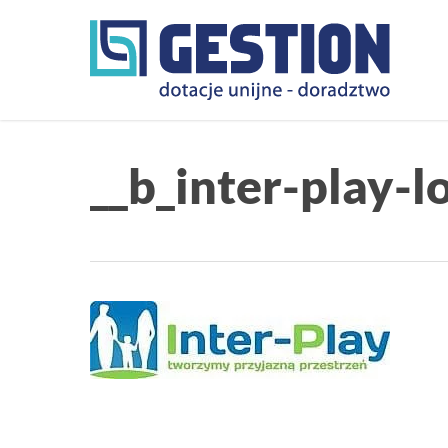
Skip
to
main
content
__b_inter-play-l