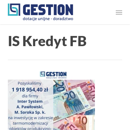
Skip
Menu
to
main
content
IS Kredyt FB